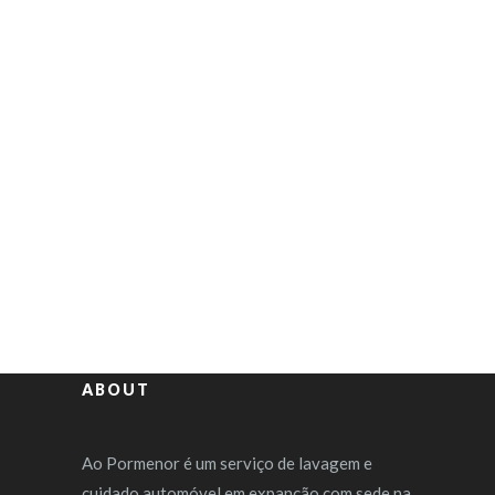
ABOUT
Ao Pormenor é um serviço de lavagem e
cuidado automóvel em expanção com sede na