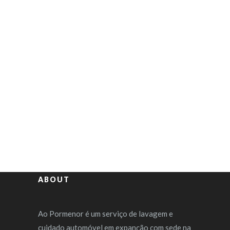
ABOUT
Ao Pormenor é um serviço de lavagem e
cuidado automóvel em expanção com sede na